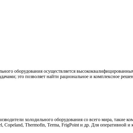
ьного оборудования осуществляется высококвалифицированными
адачами; это позволяет найти рациональное и комплексное реше
ители холодильного оборудования со всего мира, такие компании
Carel, Copeland, Thermofin, Terma, FrigPoint и др. Для оперативн