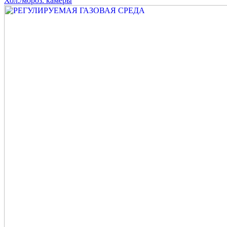
Хол./мороз. камеры