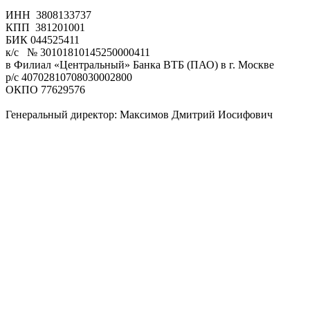
ИНН 3808133737
КПП 381201001
БИК 044525411
к/с № 30101810145250000411
в Филиал «Центральный» Банка ВТБ (ПАО) в г. Москве
р/с 40702810708030002800
ОКПО 77629576
Генеральный директор: Максимов Дмитрий Иосифович