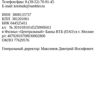
Телефон/факс 8-(39-52) 70-91-45
E-mail: kriobaik@rambler.ru
ИНН 3808133737
КПП 381201001
БИК 044525411
к/с № 30101810145250000411
в Филиал «Центральный» Банка ВТБ (ПАО) в г. Москве
р/с 40702810708030002800
ОКПО 77629576
Генеральный директор: Максимов Дмитрий Иосифович